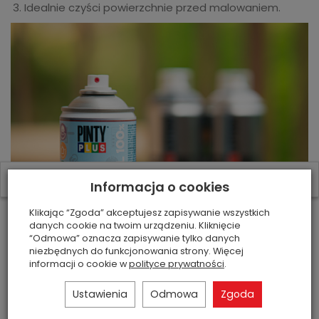
Idealnie czyści powierzchnie przed malowaniem.
W ostatnich 7 dniach produktem interesuje się
6
osób.
Informacja o cookies
Klikając “Zgoda” akceptujesz zapisywanie wszystkich
danych cookie na twoim urządzeniu. Kliknięcie
“Odmowa” oznacza zapisywanie tylko danych
niezbędnych do funkcjonowania strony. Więcej
informacji o cookie w
polityce prywatności
.
Ustawienia
Odmowa
Zgoda