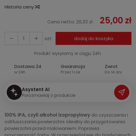
Historia ceny
25,00 zł
Cena netto:
20,33 zł
szt.
dodaj do koszyka
Produkt wysyłamy w ciągu 24h.
Dostawa 24
Gwarancja
Zwrot
w 24h
Przez 1 rok
Do 14 dni
Asystent AI
P
o
r
o
z
m
a
w
i
a
j
o
p
r
o
d
u
k
c
i
e
100% IPA, czyli alkohol izopropylowy
do czyszczenia i
odtłuszczania powierzchni. Idealny do przygotowania
powierzchni przed malowaniem. Poprawia
przyczepność farby. W przeciwieństwie do tradycyjnych